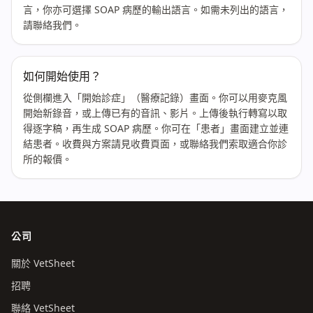
言，你亦可選擇 SOAP 病歷的輸出語言。如需未列出的語言，
請聯絡我們。
如何開始使用？
從側欄進入「開始診症」（醫療記錄）畫面。你可以用麥克風
開始新錄音，或上傳已有的音訊、影片。上傳後執行轉寫以取
得逐字稿，再生成 SOAP 病歷。你可在「患者」畫面建立並連
結患者。收費與方案請見收費頁面，或聯絡我們索取適合你診
所的報價。
公司
關於 VetSheet
招聘
聯絡 VetSheet