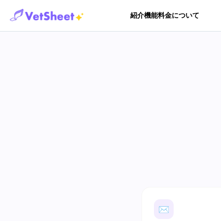
紹介
機能
料金
について
✉