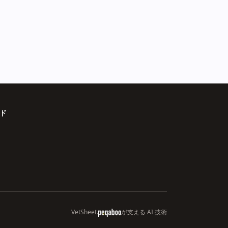
ード
VetSheet.
が支える AI 技術